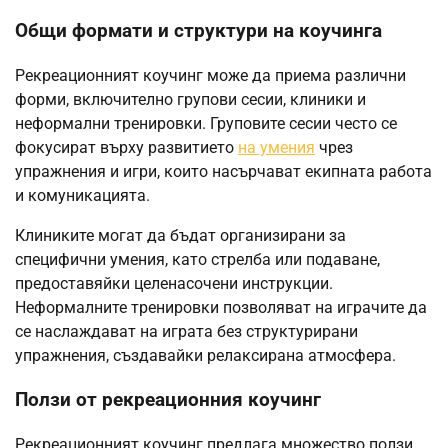
Общи формати и структури на коучинга
Рекреационният коучинг може да приема различни
форми, включително групови сесии, клиники и
неформални тренировки. Груповите сесии често се
фокусират върху развитието
на умения
чрез
упражнения и игри, които насърчават екипната работа
и комуникацията.
Клиниките могат да бъдат организирани за
специфични умения, като стрелба или подаване,
предоставяйки целенасочени инструкции.
Неформалните тренировки позволяват на играчите да
се наслаждават на играта без структурирани
упражнения, създавайки релаксирана атмосфера.
Ползи от рекреационния коучинг
Рекреационният коучинг предлага множество ползи,