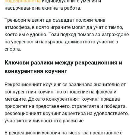
подобряване на
индивидуалните умения и
насърчаване на екипната работа.
Треньорите целят да създадат положителна
атмосфера, в която играчите могат да учат с темпо,
което им е удобно. Този подход помага за изграждане
на увереност и насърчава доживотното участие в
спорта.
Ключови разлики между рекреационния и
конкурентния коучинг
Рекреационният коучинг се различава значително от
конкурентния коучинг по отношение на фокуса и
методите. Докато конкурентният коучинг придава
приоритет на представянето, стратегията и победата,
рекреационният коучинг акцентира на удоволствието,
участието и личностното развитие.
В рекреационни условия натискът за представяне е