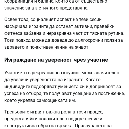
координация и баланс, които са от съществено
значение за атлетичното представяне.
Освен това, социалният аспект на тези сесии
насърчава играчите да останат активни, правейки
фитнеса забавна и неразривна част от тяхната рутина.
Този подход може да доведе до дългосрочни ползи за
здравето и по-активен начин на живот.
Изграждане на увереност чрез участие
Участието в рекреационен коучинг може значително
да увеличи увереността на играчите. Когато
индивидите подобряват уменията си и допринасят за
успеха на отбора, те получават усещане за постижение,
което укрепва самооценката им.
Треньорите играят важна роля в този процес,
предоставяйки положително подкрепление и
конструктивна обратна връзка. Празнуването на