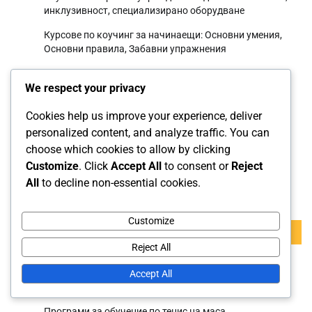
инклузивност, специализирано оборудване
Курсове по коучинг за начинаещи: Основни умения,
Основни правила, Забавни упражнения
Напреднали техники за съдийство в тенис на маса:
We respect your privacy
управление на играта, разрешаване на конфликти,
ситуационна осведоменост
Cookies help us improve your experience, deliver
Програми за съдии на младежи в тенис на маса:
personalized content, and analyze traffic. You can
Обучение по умения, Развитие на лидерство,
choose which cookies to allow by clicking
Обществена служба
Customize
. Click
Accept All
to consent or
Reject
All
to decline non-essential cookies.
Търсене
Customize
Search
for:
Reject All
Accept All
Категории
Програми за обучение по тенис на маса