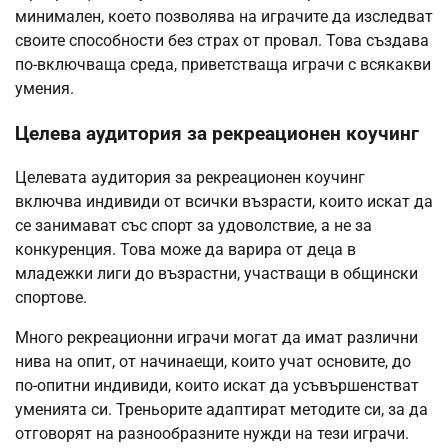
минимален, което позволява на играчите да изследват
своите способности без страх от провал. Това създава
по-включваща среда, приветстваща играчи с всякакви
умения.
Целева аудитория за рекреационен коучинг
Целевата аудитория за рекреационен коучинг
включва индивиди от всички възрасти, които искат да
се занимават със спорт за удоволствие, а не за
конкуренция. Това може да варира от деца в
младежки лиги до възрастни, участващи в общински
спортове.
Много рекреационни играчи могат да имат различни
нива на опит, от начинаещи, които учат основите, до
по-опитни индивиди, които искат да усъвършенстват
уменията си. Треньорите адаптират методите си, за да
отговорят на разнообразните нужди на тези играчи.