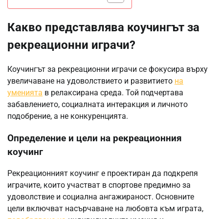
Какво представлява коучингът за
рекреационни играчи?
Коучингът за рекреационни играчи се фокусира върху
увеличаване на удоволствието и развитието
на
уменията
в релаксирана среда. Той подчертава
забавлението, социалната интеракция и личното
подобрение, а не конкуренцията.
Определение и цели на рекреационния
коучинг
Рекреационният коучинг е проектиран да подкрепя
играчите, които участват в спортове предимно за
удоволствие и социална ангажираност. Основните
цели включват насърчаване на любовта към играта,