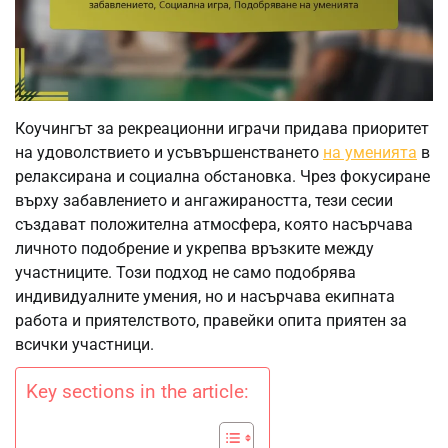
Коучингът за рекреационни играчи придава приоритет
на удоволствието и усъвършенстването
на уменията
в
релаксирана и социална обстановка. Чрез фокусиране
върху забавлението и ангажираността, тези сесии
създават положителна атмосфера, която насърчава
личното подобрение и укрепва връзките между
участниците. Този подход не само подобрява
индивидуалните умения, но и насърчава екипната
работа и приятелството, правейки опита приятен за
всички участници.
Key sections in the article: