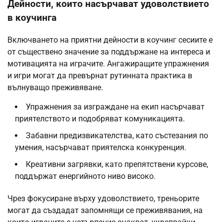
Дейности, които насърчават удоволствието
в коучинга
Включването на приятни дейности в коучинг сесиите е
от съществено значение за поддържане на интереса и
мотивацията на играчите. Ангажиращите упражнения
и игри могат да превърнат рутинната практика в
вълнуващо преживяване.
Упражнения за изграждане на екип насърчават
приятелството и подобряват комуникацията.
Забавни предизвикателства, като състезания по
умения, насърчават приятелска конкуренция.
Креативни загрявки, като препятствени курсове,
поддържат енергийното ниво високо.
Чрез фокусиране върху удоволствието, треньорите
могат да създадат запомнящи се преживявания, на