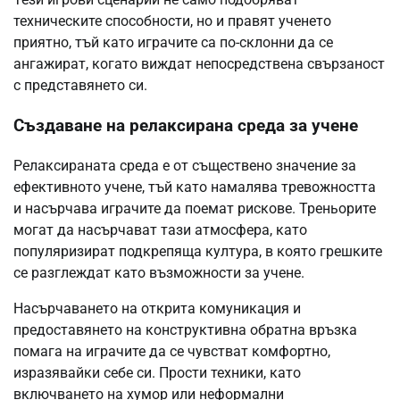
техническите способности, но и правят ученето
приятно, тъй като играчите са по-склонни да се
ангажират, когато виждат непосредствена свързаност
с представянето си.
Създаване на релаксирана среда за учене
Релаксираната среда е от съществено значение за
ефективното учене, тъй като намалява тревожността
и насърчава играчите да поемат рискове. Треньорите
могат да насърчават тази атмосфера, като
популяризират подкрепяща култура, в която грешките
се разглеждат като възможности за учене.
Насърчаването на открита комуникация и
предоставянето на конструктивна обратна връзка
помага на играчите да се чувстват комфортно,
изразявайки себе си. Прости техники, като
включването на хумор или неформални