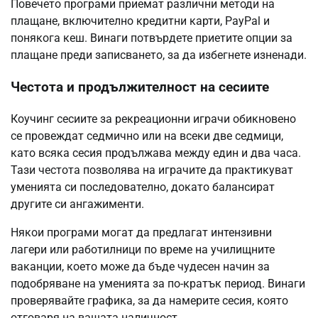
Повечето програми приемат различни методи на
плащане, включително кредитни карти, PayPal и
понякога кеш. Винаги потвърдете приетите опции за
плащане преди записването, за да избегнете изненади.
Честота и продължителност на сесиите
Коучинг сесиите за рекреационни играчи обикновено
се провеждат седмично или на всеки две седмици,
като всяка сесия продължава между един и два часа.
Тази честота позволява на играчите да практикуват
уменията си последователно, докато балансират
другите си ангажименти.
Някои програми могат да предлагат интензивни
лагери или работилници по време на училищните
ваканции, което може да бъде чудесен начин за
подобряване на уменията за по-кратък период. Винаги
проверявайте графика, за да намерите сесия, която
отговаря на вашата наличност.