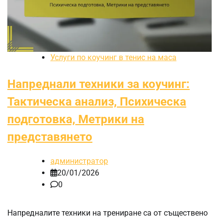
Услуги по коучинг в тенис на маса
Напреднали техники за коучинг:
Тактическа анализ, Психическа
подготовка, Метрики на
представянето
администратор
20/01/2026
0
Напредналите техники на трениране са от съществено