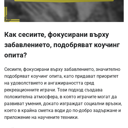
Как сесиите, фокусирани върху
забавлението, подобряват коучинг
опита?
Сесиите, фокусирани върху забавлението, значително
подобряват коучинг опита, като придават приоритет
на удоволствието и ангажираността сред
рекреационните играчи. Този подход създава
положителна атмосфера, в която играчите могат да
развиват умения, докато изграждат социални връзки,
което в крайна сметка води до по-добро задържане и
приложение на научените техники.