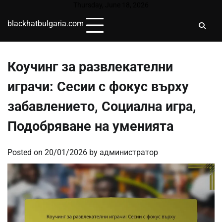
Skip
Thursday, June 18, 2026
to
blackhatbulgaria.com
content
Коучинг за развлекателни
играчи: Сесии с фокус върху
забавлението, Социална игра,
Подобряване на уменията
Posted on
20/01/2026
by
администратор