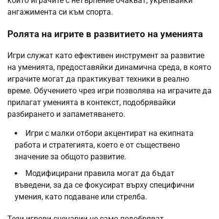
които играчите с нетърпение очакват, укрепвайки
ангажимента си към спорта.
Ролята на игрите в развитието на уменията
Игри служат като ефективен инструмент за развитие
на уменията, предоставяйки динамична среда, в която
играчите могат да практикуват техники в реално
време. Обучението чрез игри позволява на играчите да
прилагат уменията в контекст, подобрявайки
разбирането и запаметяването.
Игри с малки отбори акцентират на екипната
работа и стратегията, което е от съществено
значение за общото развитие.
Модифицирани правила могат да бъдат
въведени, за да се фокусират върху специфични
умения, като подаване или стрелба.
Тези игрови сценарии не само подобряват