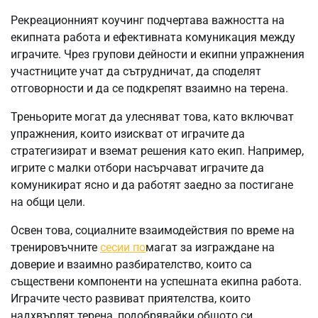
Рекреационният коучинг подчертава важността на
екипната работа и ефективната комуникация между
играчите. Чрез групови дейности и екипни упражнения
участниците учат да сътрудничат, да споделят
отговорности и да се подкрепят взаимно на терена.
Треньорите могат да улесняват това, като включват
упражнения, които изискват от играчите да
стратегизират и вземат решения като екип. Например,
игрите с малки отбори насърчават играчите да
комуникират ясно и да работят заедно за постигане
на общи цели.
Освен това, социалните взаимодействия по време на
тренировъчните
сесии по
магат за изграждане на
доверие и взаимно разбирателство, които са
съществени компоненти на успешната екипна работа.
Играчите често развиват приятелства, които
надхвърлят терена, подобрявайки общото си