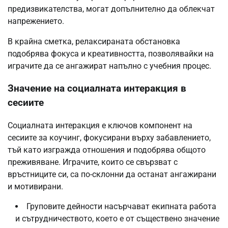
предизвикателства, могат допълнително да облекчат
напрежението.
В крайна сметка, релаксираната обстановка
подобрява фокуса и креативността, позволявайки на
играчите да се ангажират напълно с учебния процес.
Значение на социалната интеракция в
сесиите
Социалната интеракция е ключов компонент на
сесиите за коучинг, фокусирани върху забавлението,
тъй като изгражда отношения и подобрява общото
преживяване. Играчите, които се свързват с
връстниците си, са по-склонни да останат ангажирани
и мотивирани.
Груповите дейности насърчават екипната работа
и сътрудничеството, което е от съществено значение