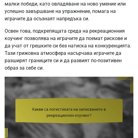
малки победи, като овладяване на ново умение или
успешно завършване на упражнение, помага на
играчите да осъзнаят напредъка си.
Освен това, подкрепящата среда на рекреационния
коучинг позволява на играчите да поемат рискове и
да учат от грешките си без натиска на конкуренцията.
Тази грижовна атмосфера насърчава играчите да
разширят границите си и да развият по-позитивен
образ за себе си.