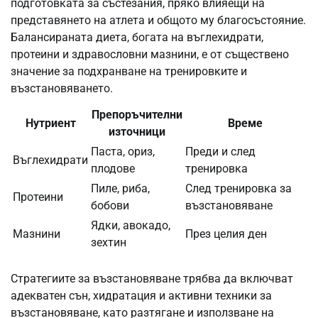
подготовката за състезания, пряко влияещи на
представянето на атлета и общото му благосъстояние.
Балансираната диета, богата на въглехидрати,
протеини и здравословни мазнини, е от съществено
значение за подхранване на тренировките и
възстановяването.
Препоръчителни
Нутриент
Време
източници
Паста, ориз,
Преди и след
Въглехидрати
плодове
тренировка
Пиле, риба,
След тренировка за
Протеини
бобови
възстановяване
Ядки, авокадо,
Мазнини
През целия ден
зехтин
Стратегиите за възстановяване трябва да включват
адекватен сън, хидратация и активни техники за
възстановяване, като разтягане и използване на