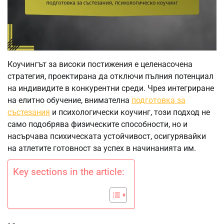
Коучингът за високи постижения е целенасочена
стратегия, проектирана да отключи пълния потенциал
на индивидите в конкурентни среди. Чрез интегриране
на елитно обучение, внимателна
подготовка за
състезания
и психологически коучинг, този подход не
само подобрява физическите способности, но и
насърчава психическата устойчивост, осигурявайки
на атлетите готовност за успех в начинанията им.
Key sections in the article: