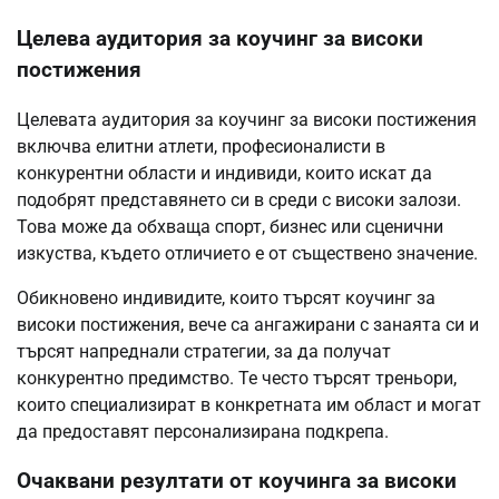
Целева аудитория за коучинг за високи
постижения
Целевата аудитория за коучинг за високи постижения
включва елитни атлети, професионалисти в
конкурентни области и индивиди, които искат да
подобрят представянето си в среди с високи залози.
Това може да обхваща спорт, бизнес или сценични
изкуства, където отличието е от съществено значение.
Обикновено индивидите, които търсят коучинг за
високи постижения, вече са ангажирани с занаята си и
търсят напреднали стратегии, за да получат
конкурентно предимство. Те често търсят треньори,
които специализират в конкретната им област и могат
да предоставят персонализирана подкрепа.
Очаквани резултати от коучинга за високи