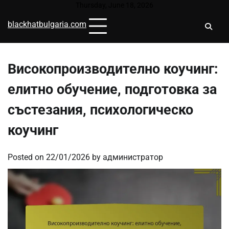
Skip
Thursday, June 18, 2026
to
blackhatbulgaria.com
content
Високопроизводително коучинг:
елитно обучение, подготовка за
състезания, психологическо
коучинг
Posted on
22/01/2026
by
администратор