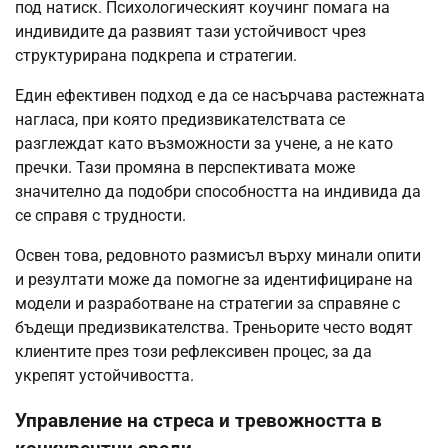
под натиск. Психологическият коучинг помага на
индивидите да развият тази устойчивост чрез
структурирана подкрепа и стратегии.
Един ефективен подход е да се насърчава растежната
нагласа, при която предизвикателствата се
разглеждат като възможности за учене, а не като
пречки. Тази промяна в перспективата може
значително да подобри способността на индивида да
се справя с трудности.
Освен това, редовното размисъл върху минали опити
и резултати може да помогне за идентифициране на
модели и разработване на стратегии за справяне с
бъдещи предизвикателства. Треньорите често водят
клиентите през този рефлексивен процес, за да
укрепят устойчивостта.
Управление на стреса и тревожността в