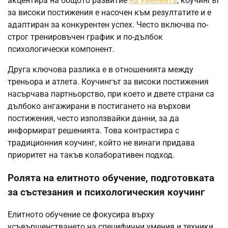
акцентира на общото развитие
на уменията
, коучингът
за високи постижения е насочен към резултатите и е
адаптиран за конкурентен успех. Често включва по-
строг тренировъчен график и по-дълбок
психологически компонент.
Друга ключова разлика е в отношенията между
треньора и атлета. Коучингът за високи постижения
насърчава партньорство, при което и двете страни са
дълбоко ангажирани в постигането на върхови
постижения, често използвайки данни, за да
информират решенията. Това контрастира с
традиционния коучинг, който не винаги придава
приоритет на такъв колаборативен подход.
Ролята на елитното обучение, подготовката
за състезания и психологическия коучинг
Елитното обучение се фокусира върху
усъвършенстването на специфични умения и техники,