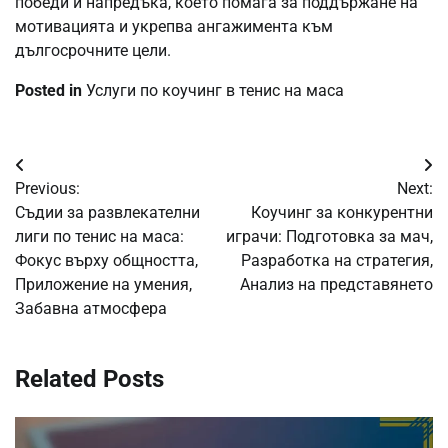
победи и напредъка, което помага за поддържане на
мотивацията и укрепва ангажимента към
дългосрочните цели.
Posted in
Услуги по коучинг в тенис на маса
Post
Previous:
Next:
navigation
Съдии за развлекателни
Коучинг за конкурентни
лиги по тенис на маса:
играчи: Подготовка за мач,
Фокус върху общността,
Разработка на стратегия,
Приложение на умения,
Анализ на представянето
Забавна атмосфера
Related Posts