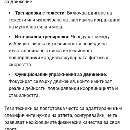
за движение.
Тренировки с тежести:
Включва вдигане на
тежести или използване на ластици за изграждане
на мускулна сила и мощ.
Интервални тренировки:
Чередуват между
изблици с висока интензивност и периоди на
възстановяване с ниска интензивност,
подобрявайки кардиоваскуларната фитнес и
скоростта.
Функционални упражнения за движение:
Фокусират се върху движения, които имитират
реални дейности, подобрявайки координацията и
стабилността.
Тези техники за подготовка често са адаптирани към
специфичните нужди на атлета, осигурявайки, че те
развиват необходимите физически качества за своя
спорт.