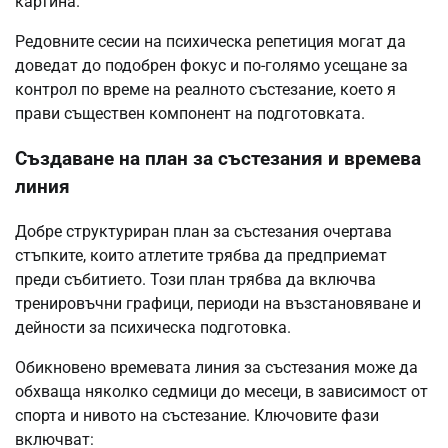
картина.
Редовните сесии на психическа репетиция могат да
доведат до подобрен фокус и по-голямо усещане за
контрол по време на реалното състезание, което я
прави съществен компонент на подготовката.
Създаване на план за състезания и времева
линия
Добре структуриран план за състезания очертава
стъпките, които атлетите трябва да предприемат
преди събитието. Този план трябва да включва
тренировъчни графици, периоди на възстановяване и
дейности за психическа подготовка.
Обикновено времевата линия за състезания може да
обхваща няколко седмици до месеци, в зависимост от
спорта и нивото на състезание. Ключовите фази
включват: