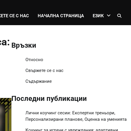
ТЕ СЕ С НАС
НАЧАЛНА СТРАНИЦА
ЕЗИК
а:
Връзки
Относно
Свържете се с нас
Съдържание
Последни публикации
Лични коучинг сесии: Експертни треньори,
Персонализирани планове, Оценка на уменията
Коучинг за играчи с увреждания: адаптивни